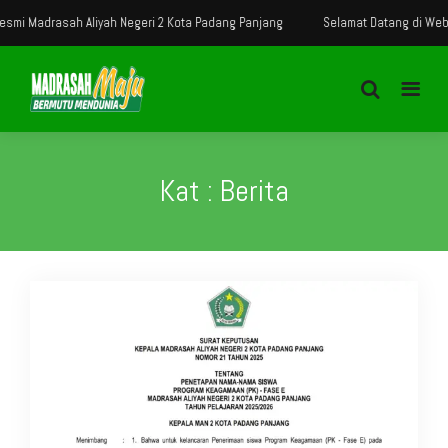
i Madrasah Aliyah Negeri 2 Kota Padang Panjang
Selamat Datang di Website
Kat : Berita