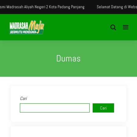
 Madrasah Aliyah Negeri 2 Kota Padang Panjang
Selamat Datang di Website
Dumas
Cari
Cari