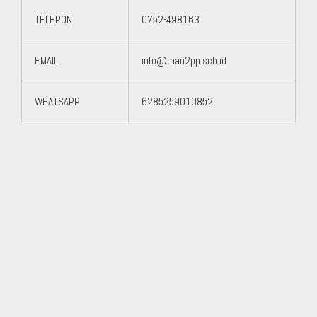
TELEPON
0752-498163
EMAIL
info@man2pp.sch.id
WHATSAPP
6285259010852