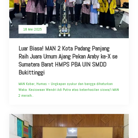
18 Mei 2025
Luar Biasa! MAN 2 Kota Padang Panjang
Raih Juara Umum Ajang Pekan Araby ke-X se
Sumatera Barat HMPS PBA UIN SMDD
Bukittinggi
MAN Kobar, Humas – Ungkapan syukur dan bangga dihaturkan
Waka. Kesiswaan Wendri Adi Putra atas keberhasilan siswa/i MAN
2 meraih..