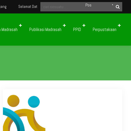
t Datang di Website Resmi Madrasah Aliyah Negeri 2 Kota Padang Panjang
n Madrasah
Publikasi Madrasah
PPID
Perpustakaan