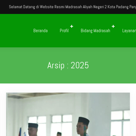
ang di Website Resmi Madrasah Aliyah Negeri 2 Kota Padang Panjang
Selama
Beranda
Profil
Bidang Madrasah
Layana
Arsip : 2025