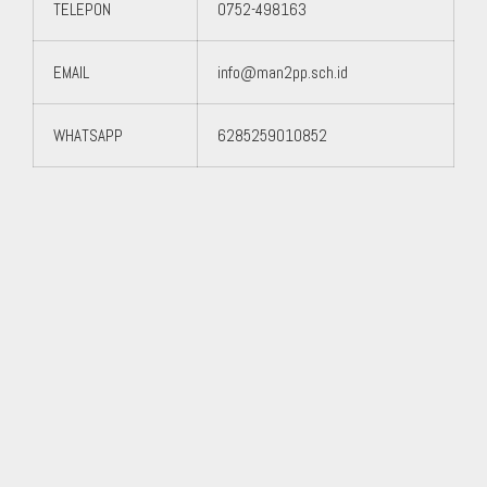
TELEPON
0752-498163
EMAIL
info@man2pp.sch.id
WHATSAPP
6285259010852