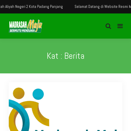
2 Kota Padang Panjang
Selamat Datang di Website Resmi Madrasah Aliyah N
Kat : Berita