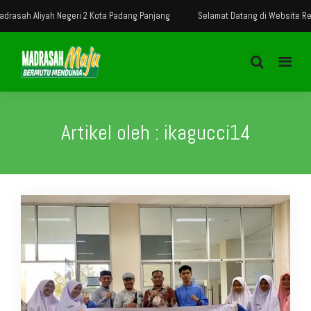
h Negeri 2 Kota Padang Panjang
Selamat Datang di Website Resmi Madrasah
Artikel oleh : ikagucci14