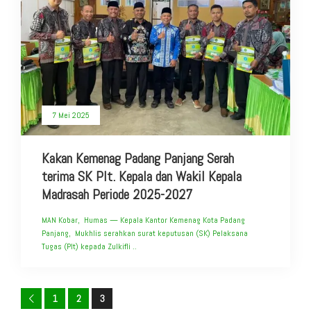
7 Mei 2025
Kakan Kemenag Padang Panjang Serah
terima SK Plt. Kepala dan Wakil Kepala
Madrasah Periode 2025-2027
MAN Kobar, Humas — Kepala Kantor Kemenag Kota Padang
Panjang, Mukhlis serahkan surat keputusan (SK) Pelaksana
Tugas (Plt) kepada Zulkifli ..
1
2
3