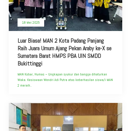
18 Mei 2025
Luar Biasa! MAN 2 Kota Padang Panjang
Raih Juara Umum Ajang Pekan Araby ke-X se
Sumatera Barat HMPS PBA UIN SMDD
Bukittinggi
MAN Kobar, Humas – Ungkapan syukur dan bangga dihaturkan
Waka. Kesiswaan Wendri Adi Putra atas keberhasilan siswa/i MAN
2 meraih..