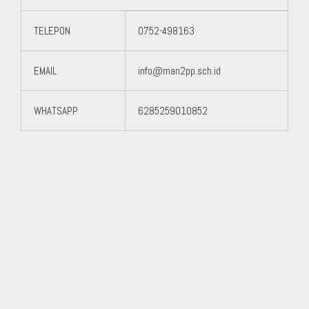
TELEPON
0752-498163
EMAIL
info@man2pp.sch.id
WHATSAPP
6285259010852