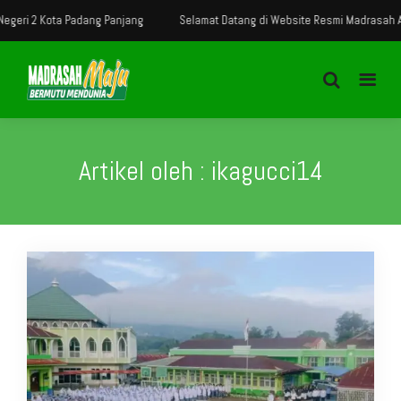
dang Panjang
Selamat Datang di Website Resmi Madrasah Aliyah Negeri 2 K
Artikel oleh : ikagucci14