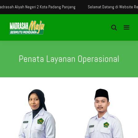
ah Aliyah Negeri 2 Kota Padang Panjang
Selamat Datang di Website Resmi M
Penata Layanan Operasional