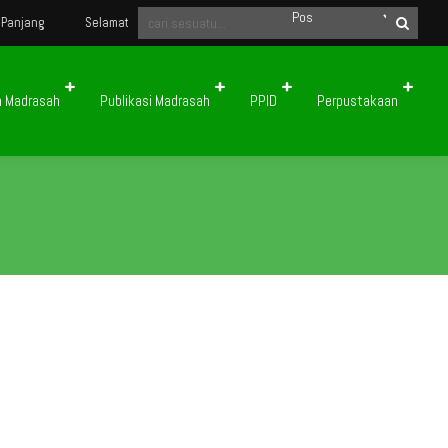
njang
Selamat Datang di Website Resmi Madrasah Aliyah Negeri 2 Kota Pad
n Madrasah
Publikasi Madrasah
PPID
Perpustakaan