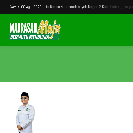
Selamat Datang di Website Resmi Madrasah Aliyah Negeri 2 Kota Padang Panjang
Kamis, 06 Agu 2026