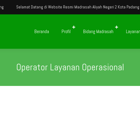
Selamat Datang di Website Resmi Madrasah Aliyah Negeri 2 Kota Padang Pa
Beranda
Profil
Bidang Madrasah
Layana
Operator Layanan Operasional