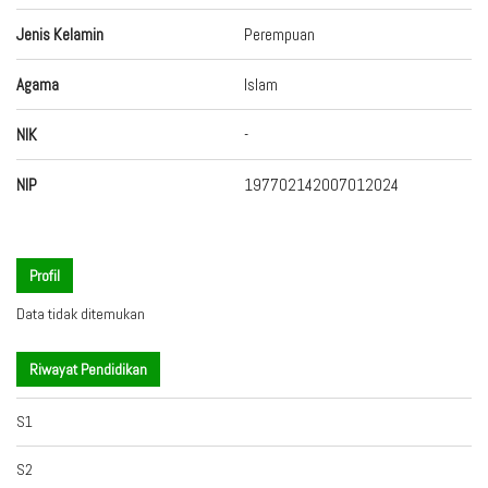
Jenis Kelamin
Perempuan
Agama
Islam
NIK
-
NIP
197702142007012024
Profil
Data tidak ditemukan
Riwayat Pendidikan
S1
S2