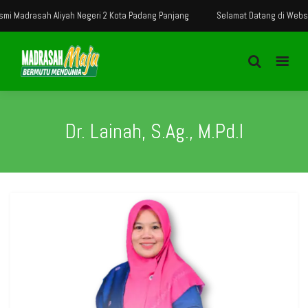
 Madrasah Aliyah Negeri 2 Kota Padang Panjang
Selamat Datang di Website
Dr. Lainah, S.Ag., M.Pd.I