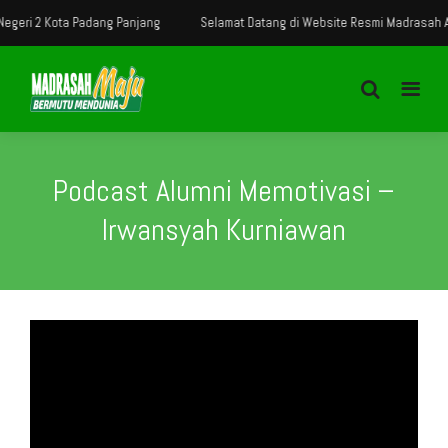
ri 2 Kota Padang Panjang
Selamat Datang di Website Resmi Madrasah Aliya
Podcast Alumni Memotivasi –
Irwansyah Kurniawan