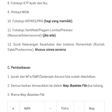
8. Fotokopi KTP Ayah dan Ibu;
9.
Printout
NISN;
10. Fotokopi KIP/KKS/PKH
(bagi yang memiliki)
;
11. Fotokopi Sertifikat/Piagam Lomba/Prestasi
(Nasional/Internasional)
(jika ada)
;
12. Surat Keterangan Kesehatan dari Instansi Pemerintah (Rumah
Sakit/Puskesmas),
khusus siswa asrama
.
C. Pemberkasan
1. Ijazah dari MTs/SMP/Sederajat disusul bila sudah diterbitkan;
2. Semua berkas dimasukkan ke dalam
Map
Bussines File
dua lubang;
3. Warna Map
Bussines File
:
a.
MAN
–
Putra
:
Map