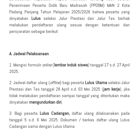
Penerimaan Peserta Didik Baru Madrasah (PPDBM) MAN 2 Kota
Padang Panjang Tahun Pelajaran 2025/2026 bahwa peserta yang
dinyatakan
Lulus
seleksi Jalur Prestasi dan Jalur Tes berhak
melakukan pendaftaran ulang sesuai dengan ketentuan dan
persyaratan sebagai berikut:
A. Jadwal Pelaksanaan
1. Mengisi formulir
online
(
lembar induk siswa
) tanggal 17 s.d. 27 April
2025;
2. Jadwal daftar ulang (
offline
) bagi peserta
Lulus Utama
seleksi Jalur
Prestasi dan Tes tanggal 28 April s.d. 03 Mei 2025 (
jam kerja
), jika
tidak melakukan pendaftaran sampai tanggal yang ditentukan maka
dinyatakan
mengundurkan diri
;
3. Bagi peserta
Lulus Cadangan,
daftar ulang dilaksanakan pada
tanggal 5 s.d. 6 Mei 2025. Dokumen / berkas daftar ulang Lulus
Cadangan sama dengan Lulus Utama.