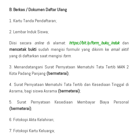
B. Berkas / Dokumen Daftar Ulang
1. Kartu Tanda Pendaftaran;
2. Lembar Induk Siswa;
Diisi secara
online
di alamat:
https://bit.ly/form_buku_induk
dan
mencetak bukti
sudah mengisi formulir yang dikirim ke
email
aktif
yang di daftarkan saat mengisi
form
.
3. Menandatangani Surat Pernyataan Mematuhi Tata Tertib MAN 2
Kota Padang Panjang
(bermeterai)
;
4. Surat Pernyataan Mematuhi Tata Tertib dan Kesediaan Tinggal di
Asrama, bagi siswa Asrama
(bermeterai)
;
5. Surat Pernyataan Kesediaan Membayar Biaya Personal
(bermeterai)
;
6. Fotokopi Akta Kelahiran;
7. Fotokopi Kartu Keluarga;