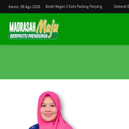
e Resmi Madrasah Aliyah Negeri 2 Kota Padang Panjang
Kamis, 06 Agu 2026
Selamat Datang di 