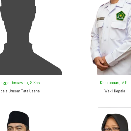
angga Desiawati, S.Sos
Khairunnas, M.Pd
epala Urusan Tata Usaha
Wakil Kepala