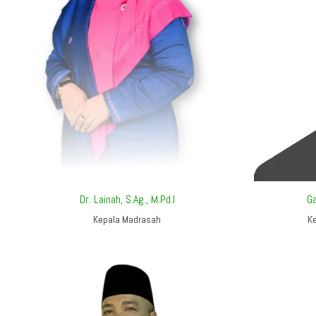
Dr. Lainah, S.Ag., M.Pd.I
G
Kepala Madrasah
K