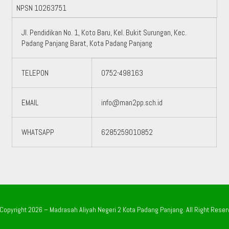
NPSN
10263751
Jl. Pendidikan No. 1, Koto Baru, Kel. Bukit Surungan, Kec.
Padang Panjang Barat, Kota Padang Panjang
TELEPON
0752-498163
EMAIL
info@man2pp.sch.id
WHATSAPP
6285259010852
Copyright 2026 – Madrasah Aliyah Negeri 2 Kota Padang Panjang. All Right Reser