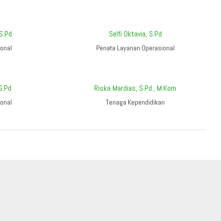
 S.Pd
Selfi Oktavia, S.Pd
onal
Penata Layanan Operasional
S.Pd
Riska Mardias, S.Pd., M.Kom
onal
Tenaga Kependidikan