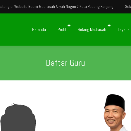
Website Resmi Madrasah Aliyah Negeri 2 Kota Padang Panjang
Selamat Data
Beranda
Profil
Bidang Madrasah
Layana
Daftar Guru