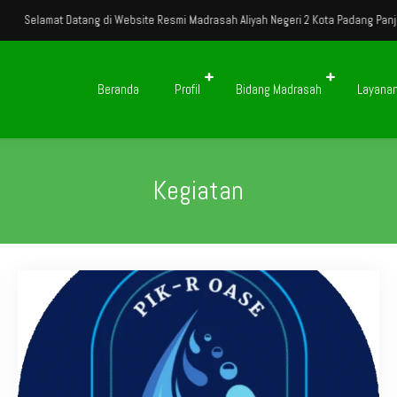
elamat Datang di Website Resmi Madrasah Aliyah Negeri 2 Kota Padang Panjang
Beranda
Profil
Bidang Madrasah
Layana
Kegiatan