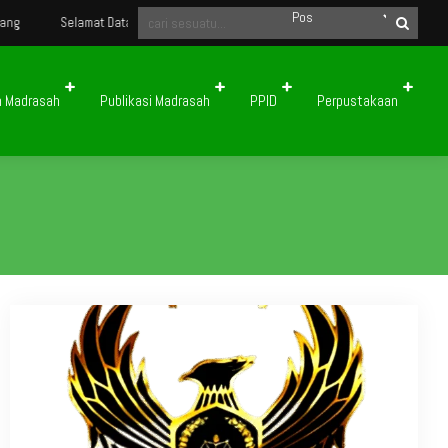
Selamat Datang di Website Resmi Madrasah Aliyah Negeri 2 Kota Padang Pan
n Madrasah
Publikasi Madrasah
PPID
Perpustakaan