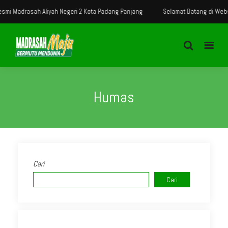
i Madrasah Aliyah Negeri 2 Kota Padang Panjang
Selamat Datang di Websit
Humas
Cari
Cari