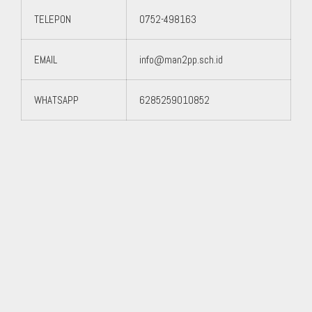
TELEPON
0752-498163
EMAIL
info@man2pp.sch.id
WHATSAPP
6285259010852